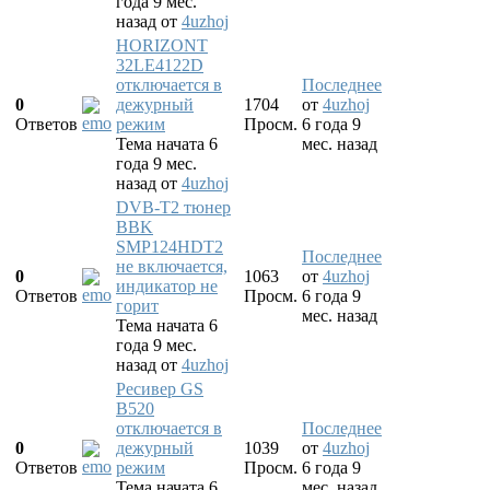
года 9 мес.
назад
от
4uzhoj
HORIZONT
32LE4122D
отключается в
Последнее
0
дежурный
1704
от
4uzhoj
Ответов
режим
Просм.
6 года 9
Тема начата 6
мес. назад
года 9 мес.
назад
от
4uzhoj
DVB-T2 тюнер
BBK
SMP124HDT2
Последнее
не включается,
0
1063
от
4uzhoj
индикатор не
Ответов
Просм.
6 года 9
горит
мес. назад
Тема начата 6
года 9 мес.
назад
от
4uzhoj
Ресивер GS
B520
отключается в
Последнее
0
дежурный
1039
от
4uzhoj
Ответов
режим
Просм.
6 года 9
Тема начата 6
мес. назад