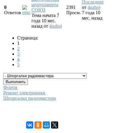
Последнее
шуруповерта
0
2391
от
4uzhoj
СОЮЗ
Ответов
Просм.
7 года 10
Тема начата 7
мес. назад
года 10 мес.
назад
от
4uzhoj
Страница:
1
2
3
4
5
Форум
Ремонт электроники
Шпоргалки радиомастера