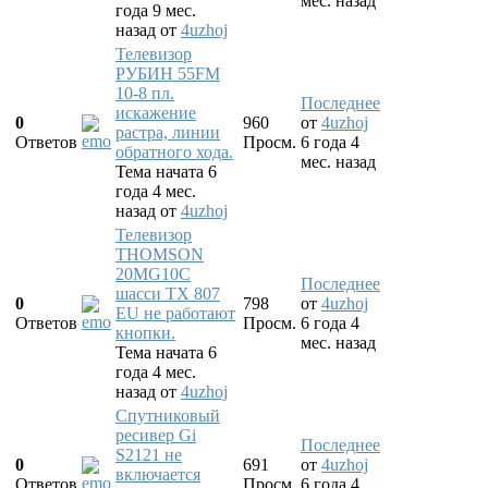
мес. назад
года 9 мес.
назад
от
4uzhoj
Телевизор
РУБИН 55FM
10-8 пл.
Последнее
искажение
0
960
от
4uzhoj
растра, линии
Ответов
Просм.
6 года 4
обратного хода.
мес. назад
Тема начата 6
года 4 мес.
назад
от
4uzhoj
Телевизор
THOMSON
20MG10C
Последнее
шасси TX 807
0
798
от
4uzhoj
EU не работают
Ответов
Просм.
6 года 4
кнопки.
мес. назад
Тема начата 6
года 4 мес.
назад
от
4uzhoj
Спутниковый
ресивер Gi
Последнее
S2121 не
0
691
от
4uzhoj
включается
Ответов
Просм.
6 года 4