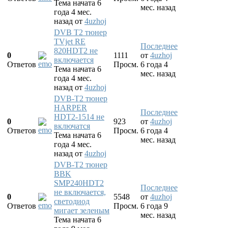
Тема начата 6
мес. назад
года 4 мес.
назад
от
4uzhoj
DVB T2 тюнер
TVjet RE
Последнее
820HDT2 не
0
1111
от
4uzhoj
включается
Ответов
Просм.
6 года 4
Тема начата 6
мес. назад
года 4 мес.
назад
от
4uzhoj
DVB-T2 тюнер
HARPER
Последнее
HDT2-1514 не
0
923
от
4uzhoj
включатся
Ответов
Просм.
6 года 4
Тема начата 6
мес. назад
года 4 мес.
назад
от
4uzhoj
DVB-T2 тюнер
BBK
SMP240HDT2
Последнее
не включается,
0
5548
от
4uzhoj
светодиод
Ответов
Просм.
6 года 9
мигает зеленым
мес. назад
Тема начата 6