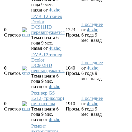
года 9 мес.
назад
от
4uzhoj
DVB-T2 тюнер
Dcolor
Последнее
DC911HD
0
1223
от
4uzhoj
перезагружается
Ответов
Просм.
6 года 9
Тема начата 6
мес. назад
года 9 мес.
назад
от
4uzhoj
DVB-T2 тюнер
Dcolor
Последнее
DC902HD
0
1040
от
4uzhoj
перезагружается
Ответов
Просм.
6 года 9
Тема начата 6
мес. назад
года 9 мес.
назад
от
4uzhoj
Ресивер GS
E212 (триколор)
Последнее
0
нет сигнала
1910
от
4uzhoj
Ответов
Тема начата 6
Просм.
6 года 9
года 9 мес.
мес. назад
назад
от
4uzhoj
Ремонт
аккумулятора