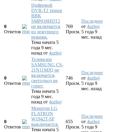
Цифровой
DVB-T2 тюнер
BBK
SMP018HDT2
Последнее
0
не включается
769
от
4uzhoj
Ответов
из дежурного
Просм.
5 года 9
режима.
мес. назад
Тема начата 5
года 9 мес.
назад
от
4uzhoj
Телевизор
SAMSUNG CS-
21N11MJQ не
Последнее
включается,
0
746
от
4uzhoj
светодиод не
Ответов
Просм.
5 года 9
горит.
мес. назад
Тема начата 5
года 9 мес.
назад
от
4uzhoj
Монитор LG
FLATRON
Последнее
W1942T-SF
0
655
от
4uzhoj
выключается.
Ответов
Просм.
5 года 9
Тема начата 5