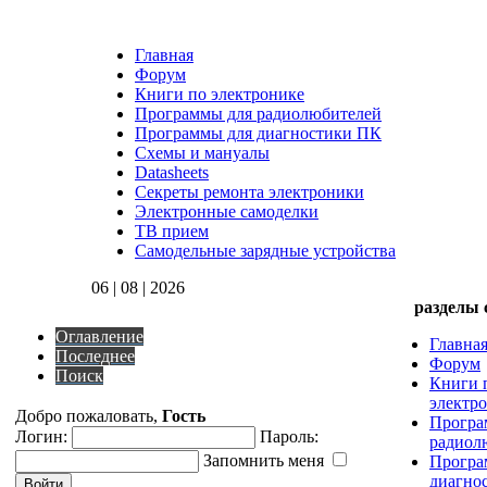
Главная
Форум
Книги по электронике
Программы для радиолюбителей
Программы для диагностики ПК
Схемы и мануалы
Datasheets
Секреты ремонта электроники
Электронные самоделки
ТВ прием
Самодельные зарядные устройства
06 | 08 | 2026
разделы 
Оглавление
Главна
Последнее
Форум
Поиск
Книги 
электр
Добро пожаловать,
Гость
Програ
Логин:
Пароль:
радиол
Запомнить меня
Програ
диагно