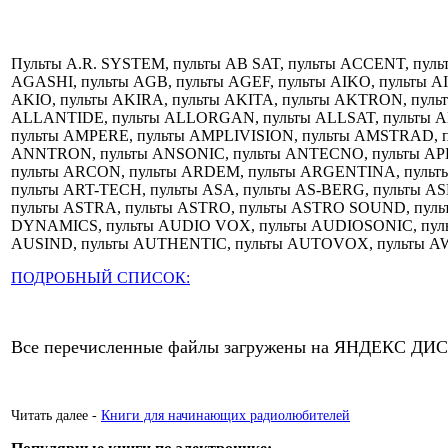
Пульты A.R. SYSTEM, пульты AB SAT, пульты ACCENT, пул
AGASHI, пульты AGB, пульты AGEF, пульты AIKO, пульты AI
AKIO, пульты AKIRA, пульты AKITA, пульты AKTRON, пуль
ALLANTIDE, пульты ALLORGAN, пульты ALLSAT, пульты 
пульты AMPERE, пульты AMPLIVISION, пульты AMSTRAD, п
ANNTRON, пульты ANSONIC, пульты ANTECNO, пульты APH
пульты ARCON, пульты ARDEM, пульты ARGENTINA, пуль
пульты ART-TECH, пульты ASA, пульты AS-BERG, пульты AS
пульты ASTRA, пульты ASTRO, пульты ASTRO SOUND, пуль
DYNAMICS, пульты AUDIO VOX, пульты AUDIOSONIC, пул
AUSIND, пульты AUTHENTIC, пульты AUTOVOX, пульты AW
ПОДРОБНЫЙ СПИСОК:
Все перечисленные файлы загружены на ЯНДЕКС ДИС
Читать далее -
Книги для начинающих радиолюбителей