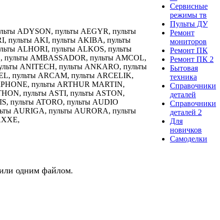
Сервисные
режимы тв
Пульты ДУ
ульты ADYSON, пульты AEGYR, пульты
Ремонт
, пульты AKI, пульты AKIBA, пульты
мониторов
льты ALHORI, пульты ALKOS, пульты
Ремонт ПК
S, пульты AMBASSADOR, пульты AMCOL,
Ремонт ПК 2
ульты ANITECH, пульты ANKARO, пульты
Бытовая
EL, пульты ARCAM, пульты ARCELIK,
техника
ARPHONE, пульты ARTHUR MARTIN,
Справочники
THON, пульты ASTI, пульты ASTON,
деталей
IS, пульты ATORO, пульты AUDIO
Справочники
ьты AURIGA, пульты AURORA, пульты
деталей 2
AXXE,
Для
новичков
Самоделки
 или одним файлом.