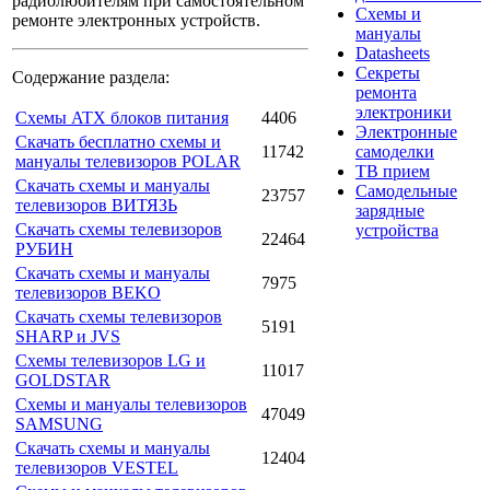
радиолюбителям при самостоятельном
Схемы и
ремонте электронных устройств.
мануалы
Datasheets
Секреты
Содержание раздела:
ремонта
электроники
Схемы ATX блоков питания
4406
Электронные
Скачать бесплатно схемы и
11742
самоделки
мануалы телевизоров POLAR
ТВ прием
Скачать схемы и мануалы
Самодельные
23757
телевизоров ВИТЯЗЬ
зарядные
Скачать схемы телевизоров
устройства
22464
РУБИН
Скачать схемы и мануалы
7975
телевизоров BEKO
Скачать схемы телевизоров
5191
SHARP и JVS
Схемы телевизоров LG и
11017
GOLDSTAR
Схемы и мануалы телевизоров
47049
SAMSUNG
Скачать схемы и мануалы
12404
телевизоров VESTEL