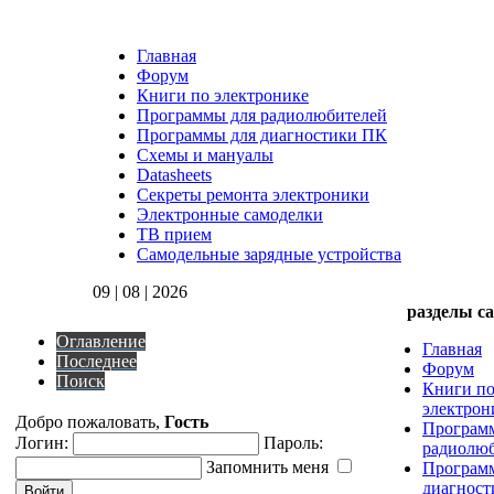
Главная
Форум
Книги по электронике
Программы для радиолюбителей
Программы для диагностики ПК
Схемы и мануалы
Datasheets
Секреты ремонта электроники
Электронные самоделки
ТВ прием
Самодельные зарядные устройства
09 | 08 | 2026
разделы с
Оглавление
Главная
Последнее
Форум
Поиск
Книги п
электрон
Добро пожаловать,
Гость
Програм
Логин:
Пароль:
радиолю
Запомнить меня
Програм
диагнос