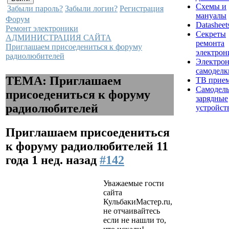
Схемы и
Забыли пароль?
Забыли логин?
Регистрация
мануалы
Форум
Datasheet
Ремонт электроники
Секреты
АДМИНИСТРАЦИЯ САЙТА
ремонта
Приглашаем присоедениться к форуму
электрон
радиолюбителей
Электро
самоделк
ТЕМА: Приглашаем
ТВ прие
Самодел
присоедениться к форуму
зарядные
радиолюбителей
устройст
Приглашаем присоедениться
к форуму радиолюбителей
11
года 1 нед. назад
#142
Уважаемые гости
сайта
КульбакиМастер.ru,
не отчаивайтесь
если не нашли то,