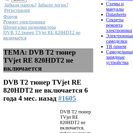
Схемы и
Забыли пароль?
Забыли логин?
мануалы
Регистрация
Datasheets
Форум
Секреты
Ремонт электроники
ремонта
Шпоргалки радиомастера
электроники
DVB T2 тюнер TVjet RE 820HDT2 не
Электронны
включается
самоделки
ТВ прием
ТЕМА: DVB T2 тюнер
Самодельны
зарядные
TVjet RE 820HDT2 не
устройства
включается
DVB T2 тюнер TVjet RE
820HDT2 не включается
6
года 4 мес. назад
#1605
DVB T2 тюнер
TVjet RE
820HDT2 не
включается,