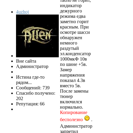
табло не горит,
индикатор
дежурного
4uzhoj
режима едва
заметно горит
красным. При
осмотре шасси
обнаружен
немного
раздутый
эл.конденсатор
1000мкФ 10в
Вне сайта
по шине +5в.
Администратор
Замер
напряжения
Истина где-то
показал 4.3в
рядом...
вместо 5в.
Сообщений: 739
После замены
Спасибо получено:
тюнер
202
включился
Репутация: 66
нормально.
Копирование
бесполезно
.
Администратор
запретил