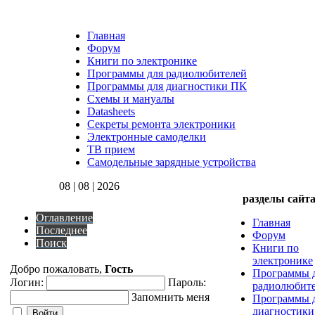
Главная
Форум
Книги по электронике
Программы для радиолюбителей
Программы для диагностики ПК
Схемы и мануалы
Datasheets
Секреты ремонта электроники
Электронные самоделки
ТВ прием
Самодельные зарядные устройства
08 | 08 | 2026
разделы сайт
Оглавление
Главная
Последнее
Форум
Поиск
Книги по
электронике
Добро пожаловать,
Гость
Программы 
Логин:
Пароль:
радиолюбит
Запомнить меня
Программы 
диагностик