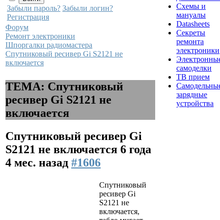
Схемы и
Забыли пароль?
Забыли логин?
мануалы
Регистрация
Datasheets
Форум
Секреты
Ремонт электроники
ремонта
Шпоргалки радиомастера
электроники
Спутниковый ресивер Gi S2121 не
Электронны
включается
самоделки
ТВ прием
ТЕМА: Спутниковый
Самодельны
зарядные
ресивер Gi S2121 не
устройства
включается
Спутниковый ресивер Gi
S2121 не включается
6 года
4 мес. назад
#1606
Спутниковый
ресивер Gi
S2121 не
включается,