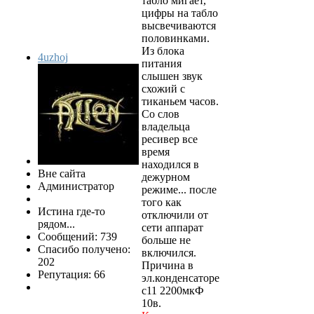
табло мигает,
цифры на табло
высвечиваются
половинками.
Из блока
4uzhoj
питания
слышен звук
схожий с
тиканьем часов.
Со слов
владельца
ресивер все
время
находился в
Вне сайта
дежурном
Администратор
режиме... после
того как
Истина где-то
отключили от
рядом...
сети аппарат
Сообщений: 739
больше не
Спасибо получено:
включился.
202
Причина в
Репутация: 66
эл.конденсаторе
с11 2200мкФ
10в.