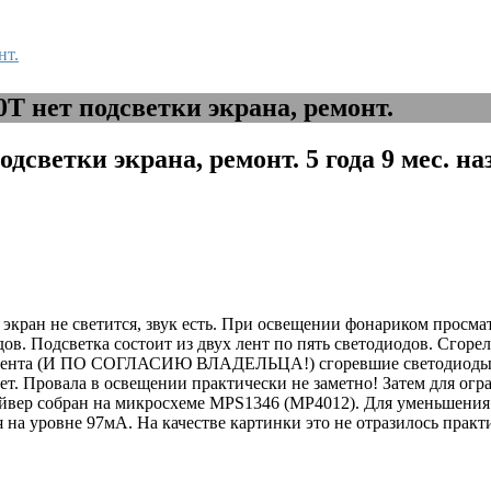
нт.
 нет подсветки экрана, ремонт.
дсветки экрана, ремонт.
5 года 9 мес. н
кран не светится, звук есть. При освещении фонариком просма
ов. Подсветка состоит из двух лент по пять светодиодов. Сгорел
римента (И ПО СОГЛАСИЮ ВЛАДЕЛЬЦА!) сгоревшие светодиод
тает. Провала в освещении практически не заметно! Затем для ог
айвер собран на микросхеме MPS1346 (MP4012). Для уменьшения 
я на уровне 97мА. На качестве картинки это не отразилось практ