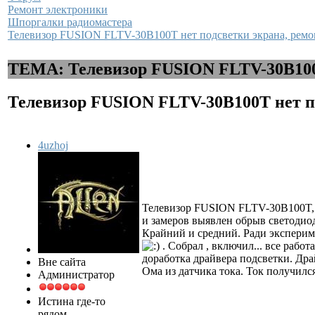
Ремонт электроники
Шпоргалки радиомастера
Телевизор FUSION FLTV-30B100T нет подсветки экрана, ремо
ТЕМА: Телевизор FUSION FLTV-30B100T
Телевизор FUSION FLTV-30B100T нет по
4uzhoj
Телевизор FUSION FLTV-30B100T, э
и замеров выявлен обрыв светодиод
Крайний и средний. Ради экспе
. Собрал , включил... все рабо
доработка драйвера подсветки. Др
Вне сайта
Ома из датчика тока. Ток получилс
Администратор
Истина где-то
рядом...