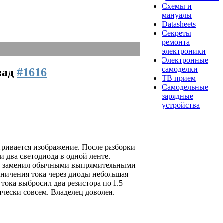
Схемы и
мануалы
Datasheets
Секреты
ремонта
электроники
Электронные
самоделки
азад
#1616
ТВ прием
Самодельные
зарядные
устройства
тривается изображение. После разборки
и два светодиода в одной ленте.
ы заменил обычными выпрямительными
раничения тока через диоды небольшая
тока выбросил два резистора по 1.5
ически совсем. Владелец доволен.