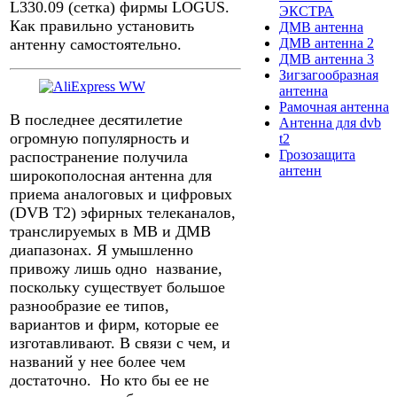
L330.09 (сетка) фирмы LOGUS.
ЭКСТРА
Как правильно установить
ДМВ антенна
антенну самостоятельно.
ДМВ антенна 2
ДМВ антенна 3
Зигзагообразная
антенна
Рамочная антенна
В последнее десятилетие
Антенна для dvb
огромную популярность и
t2
Грозозащита
распостранение получила
антенн
широкополосная антенна для
приема аналоговых и цифровых
(DVB T2) эфирных телеканалов,
транслируемых в МВ и ДМВ
диапазонах. Я умышленно
привожу лишь одно название,
поскольку существует большое
разнообразие ее типов,
вариантов и фирм, которые ее
изготавливают. В связи с чем, и
названий у нее более чем
достаточно. Но кто бы ее не