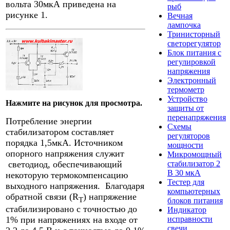
вольта 30мкА приведена на
рыб
рисунке 1.
Вечная
лампочка
Тринисторный
светорегулятор
Блок питания с
регулировкой
напряжения
Электронный
термометр
Устройство
Нажмите на рисунок для просмотра.
защиты от
перенапряжения
Потребление энергии
Схемы
стабилизатором составляет
регуляторов
порядка 1,5мкА. Источником
мощности
опорного напряжения служит
Микромощный
светодиод, обеспечивающий
стабилизатор 2
В 30 мкА
некоторую термокомпенсацию
Тестер для
выходного напряжения. Благодаря
компьютерных
обратной связи (R
) напряжение
T
блоков питания
стабилизировано с точностью до
Индикатор
исправности
1% при напряжениях на входе от
свечи