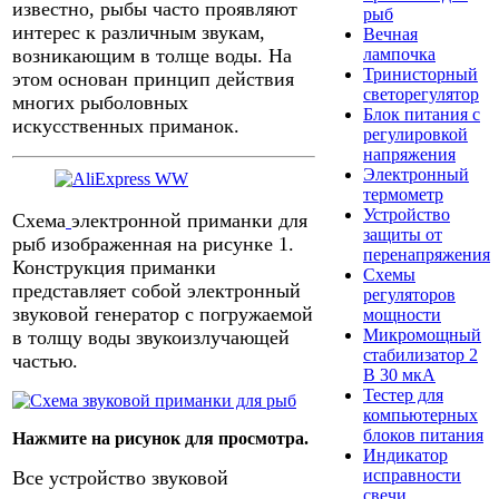
известно, рыбы часто проявляют
рыб
интерес к различным звукам,
Вечная
возникающим в толще воды. На
лампочка
Тринисторный
этом основан принцип действия
светорегулятор
многих рыболовных
Блок питания с
искусственных приманок.
регулировкой
напряжения
Электронный
термометр
Устройство
Схема
электронной приманки для
защиты от
рыб изображенная на рисунке 1.
перенапряжения
Конструкция приманки
Схемы
представляет собой электронный
регуляторов
звуковой генератор с погружаемой
мощности
Микромощный
в толщу воды звукоизлучающей
стабилизатор 2
частью.
В 30 мкА
Тестер для
компьютерных
блоков питания
Нажмите на рисунок для просмотра.
Индикатор
исправности
Все устройство звуковой
свечи