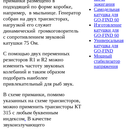
приманки размещено в
зажигания
подходящей по форме коробке,
Самодельная
например, в мыльнице. Генератор
катушка для
собран на двух транзисторах,
GO-FIND 60
нагрузкой его служит
Изготовление
катушки для
динамический громкоговоритель
GO-FIND 60
с сопротивлением звуковой
Универсальная
катушки 75 Ом.
катушка для
GO-FIND
С помощью двух переменных
Мощный
резисторов R1 и R2 можно
стабилизатор
изменить частоту звуковых
напряжения
колебаний и таким образом
подобрать наиболее
привлекательный для рыб звук.
В схеме приманки, помимо
указанных на схеме транзисторов,
можно применить транзисторы КТ
315 с любым буквенным
индексом
.
В качестве
звукоизлучающего