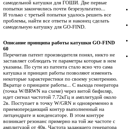
самодельной катушки для ГОШИ. Две первые
попытки закончились почти безрезультатно...
И только с третьей попытки удалось решить все
проблемы, найти все ответы и наконец сделать
самодельную катушку для GO-FIND.
Описание принципа работы катушки GO-FIND
60
Перечитав патент производителя понял, никто не
заставляет соблюдать те параметры которые в нем
указаны. По сути из патента стало ясно что сама
катушка и принцип работы позволяют изменить
некоторые характеристики по своему усмотрению.
Вкратце о принципе работы... С выхода генератора
(точка W/BRWN на схеме) через витой бифиляр,
идет сигнал частотой 7.72кГц и амплитудой около
2в. Поступает в точку W/GRN и одновременно в
приемопередающий контур выполненный на
литцендрате и конденсаторе. В этом контуре
возникает резонанс примерно на той же частоте с
амплитудой от 40в. Частота задающего генератора