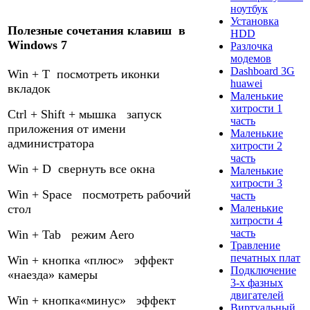
ноутбук
Установка
Полезные сочетания клавиш в
HDD
Windows 7
Разлочка
модемов
Dashboard 3G
Win + T посмотреть иконки
huawei
вкладок
Маленькие
хитрости 1
Ctrl + Shift + мышка запуск
часть
приложения от имени
Маленькие
администратора
хитрости 2
часть
Win + D свернуть все окна
Маленькие
хитрости 3
Win + Space посмотреть рабочий
часть
Маленькие
стол
хитрости 4
часть
Win + Tab режим Aero
Травление
печатных плат
Win + кнопка «плюс» эффект
Подключение
«наезда» камеры
3-х фазных
двигателей
Win + кнопка«минус» эффект
Виртуальный