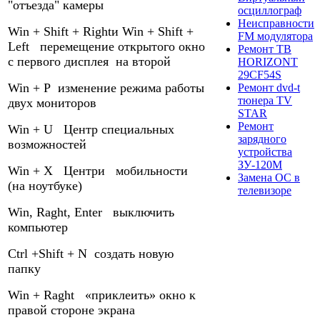
"отъезда" камеры
осциллограф
Неисправности
Win + Shift + Rightи Win + Shift +
FM модулятора
Left перемещение открытого окно
Ремонт ТВ
с первого дисплея на второй
HORIZONT
29CF54S
Win + P изменение режима работы
Ремонт dvd-t
тюнера TV
двух мониторов
STAR
Ремонт
Win + U Центр специальных
зарядного
возможностей
устройства
ЗУ-120М
Win + X Центри мобильности
Замена ОС в
(на ноутбуке)
телевизоре
Win, Raght, Enter выключить
компьютер
Ctrl +Shift + N создать новую
папку
Win + Raght «приклеить» окно к
правой стороне экрана