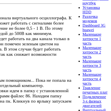
ноутбук
Установка
HDD
Разлочка
онала виртуального осциллографа. К
модемов
может работать с сигналами более
Dashboard 3G
ие не более 0,5 - 1 В. По этому
huawei
удой до 500В как минимум.
Маленькие
ет работать на два канала только в
хитрости 1
часть
он помечен зеленым цветом на
Маленькие
. В этом случаи будет работать
хитрости 2
 так как снижает возможности
часть
Маленькие
хитрости 3
часть
Маленькие
хитрости 4
ым помощником... Пока не попала на
часть
е отдельный компьютер.
Травление
вки идем в папку с установленной
печатных плат
грамм файлес 86. Находим папку
Подключение
 на пк. Кликнув по ярлыку запускаем
3-х фазных
двигателей
Виртуальный