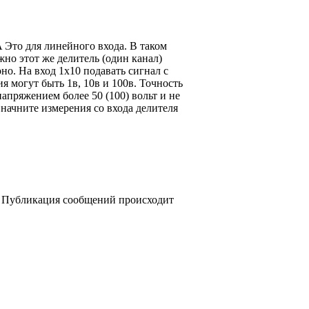
A Это для линейного входа. В таком
но этот же делитель (один канал)
но. На вход 1х10 подавать сигнал с
я могут быть 1в, 10в и 100в. Точность
яжением более 50 (100) вольт и не
 начните измерения со входа делителя
а. Публикация сообщений происходит