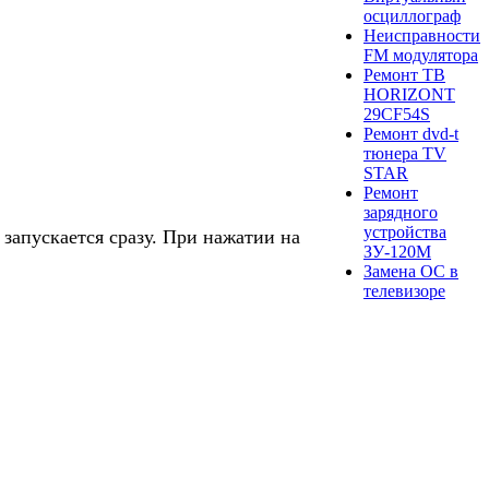
осциллограф
Неисправности
FM модулятора
Ремонт ТВ
HORIZONT
29CF54S
Ремонт dvd-t
тюнера TV
STAR
Ремонт
зарядного
устройства
запускается сразу. При нажатии на
ЗУ-120М
Замена ОС в
телевизоре