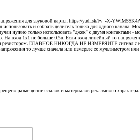
 напряжения для звуковой карты. https://yadi.sk/i/v_-X-YWlMS5K4
использовать и собрать делитель только для одного канала. Мож
учаи нужно только использовать "джек" с двумя контактами - мо
. На вход 1х1 не больше 0.5в. Если вход линейный то напряжени
ым резистором. ГЛАВНОЕ НИКОГДА НЕ ИЗМЕРЯЙТЕ сигнал с напр
 напряжения то лучше сначала или измерьте ее мультиметром или
апрещено размещение ссылок и материалов рекламного характер