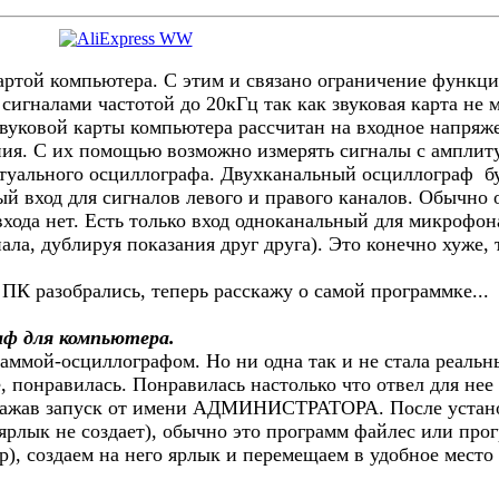
артой компьютера. С этим и связано ограничение функци
сигналами частотой до 20кГц так как звуковая карта не 
звуковой карты компьютера рассчитан на входное напряжен
ия. С их помощью возможно измерять сигналы с амплит
туального осциллографа. Двухканальный осциллограф буд
й вход для сигналов левого и правого каналов. Обычно 
входа нет. Есть только вход одноканальный для микрофона
ала, дублируя показания друг друга). Это конечно хуже,
 ПК разобрались, теперь расскажу о самой программке...
аф для компьютера.
аммой-осциллографом. Но ни одна так и не стала реальн
е, понравилась. Понравилась настолько что отвел для не
нажав запуск от имени АДМИНИСТРАТОРА. После устано
ярлык не создает), обычно это программ файлес или про
р), создаем на него ярлык и перемещаем в удобное место