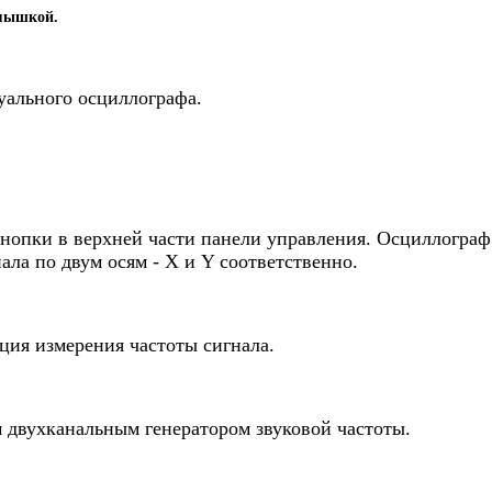
 мышкой.
уального осциллографа.
опки в верхней части панели управления. Осциллограф 
ала по двум осям - X и Y соответственно.
ция измерения частоты сигнала.
м двухканальным генератором звуковой частоты.