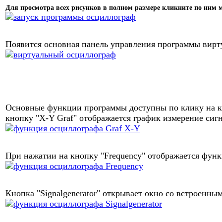
Для просмотра всех рисунков в полном размере кликните по ним
Появится основная панель управления программы вирт
Основные функции программы доступны по клику на кн
кнопку "X-Y Graf" отображается график измерение сигн
При нажатии на кнопку "Frequency" отображается функ
Кнопка "Signalgenerator" открывает окно со встроенны